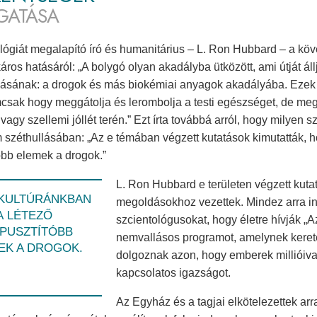
GATÁSA
lógiát megalapító író és humanitárius – L. Ron Hubbard – a köv
káros hatásáról: „A bolygó olyan akadályba ütközött, ami útját á
ásának: a drogok és más biokémiai anyagok akadályába. Ezek o
sak hogy meggátolja és lerombolja a testi egészséget, de meg
vagy szellemi jóllét terén.” Ezt írta továbbá arról, hogy milyen 
 széthullásában: „Az e témában végzett kutatások kimutatták, h
óbb elemek a drogok.”
L. Ron Hubbard e területen végzett kutat
 KULTÚRÁNKBAN
megoldásokhoz vezettek. Mindez arra in
A LÉTEZŐ
szcientológusokat, hogy életre hívják „
PUSZTÍTÓBB
nemvallásos programot, amelynek kerete
EK A DROGOK.
dolgoznak azon, hogy emberek millióiva
kapcsolatos igazságot.
Az Egyház és a tagjai elkötelezettek arr