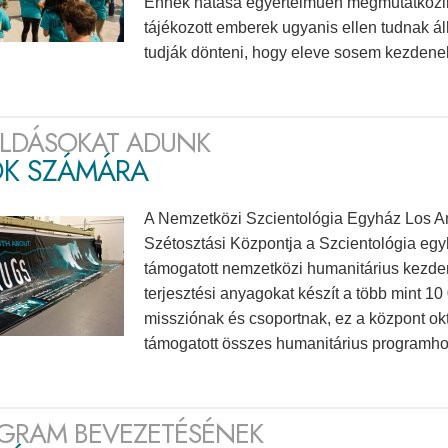
Ennek hatása egyértelműen megmutatkozi
tájékozott emberek ugyanis ellen tudnak ál
tudják dönteni, hogy eleve sosem kezdenek
LDÁSOKAT ADUNK
ÓK SZÁMÁRA
A Nemzetközi Szcientológia Egyház Los An
Szétosztási Központja a Szcientológia egy
támogatott nemzetközi humanitárius kezde
terjesztési anyagokat készít a több mint 1
missziónak és csoportnak, ez a központ okt
támogatott összes humanitárius programho
GRAM BEVEZETÉSÉNEK