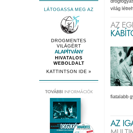
drogfogyas
világ létr
LÁTOGASSA MEG AZ
AZ EG
KÁBÍ
DROGMENTES
VILÁGÉRT
ALAPÍTVÁNY
HIVATALOS
WEBOLDALT
KATTINTSON IDE »
TOVÁBBI
INFORMÁCIÓK
fiatalabb 
AZ I
MULTI