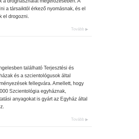
k a droghasználat megelőzésében. A
lni a társaiktól érkező nyomásnak, és el
 el drogozni.
Tovább
gelesben található Terjesztési és
házak és a szcientológusok által
ményezések fellegvára. Amellett, hogy
0 000 Szcientológia egyháznak,
atási anyagokat is gyárt az Egyház által
z.
Tovább