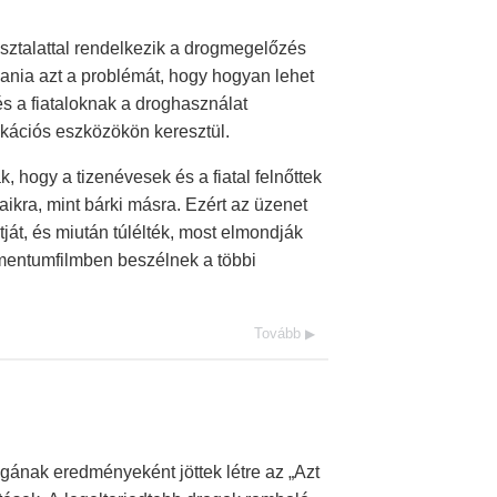
sztalattal rendelkezik a drogmegelőzés
dania azt a problémát, hogy hogyan lehet
 a fiataloknak a droghasználat
kációs eszközökön keresztül.
, hogy a tizenévesek és a fiatal felnőttek
ikra, mint bárki másra. Ezért az üzenet
ját, és miután túlélték, most elmondják
umentumfilmben beszélnek a többi
Tovább
gának eredményeként jöttek létre az „Azt