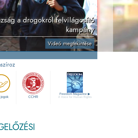
zság a drogokról felvilágosító
kampány
Videó megtekintése
nszíroz
Freedom Magazine
▶
 jogok
CCHR
A Voice for Human Rights
GELŐZÉSI