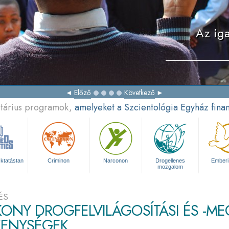
Az iga
Előző
Következő
itárius programok,
amelyeket a Szcientológia Egyház fina
ktatástan
Criminon
Narconon
Drogellenes
Emberi
mozgalom
ÉS
ONY DROGFELVILÁGOSÍTÁSI ÉS -ME
KENYSÉGEK