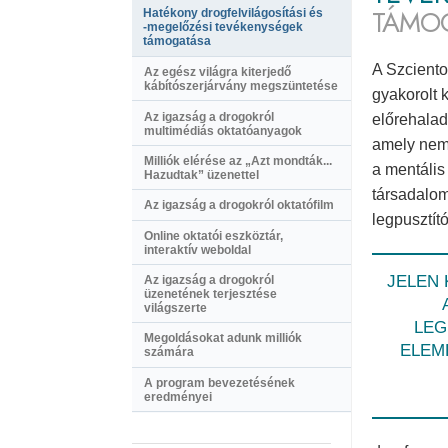
TÁMO
Hatékony drogfelvilágosítási és
-megelőzési
tevékenységek
támogatása
A Szciento
Az egész világra kiterjedő
kábítószerjárvány megszüntetése
gyakorolt 
Az igazság a drogokról
előrehalad
multimédiás oktatóanyagok
amely nemc
Milliók elérése az „Azt mondták...
a mentális 
Hazudtak” üzenettel
társadalom
Az igazság a drogokról oktatófilm
legpusztít
Online oktatói eszköztár,
interaktív weboldal
JELEN
Az igazság a drogokról
üzenetének terjesztése
világszerte
LEG
Megoldásokat adunk milliók
ELEM
számára
A program bevezetésének
eredményei