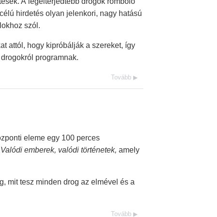
tések. A legelterjedtebb drogok romboló
célú hirdetés olyan jelenkori, nagy hatású
lokhoz szól.
at attól, hogy kipróbálják a szereket, így
 drogokról programnak.
Tovább
özponti eleme egy 100 perces
Valódi emberek, valódi történetek,
amely
og, mit tesz minden drog az elmével és a
Tovább