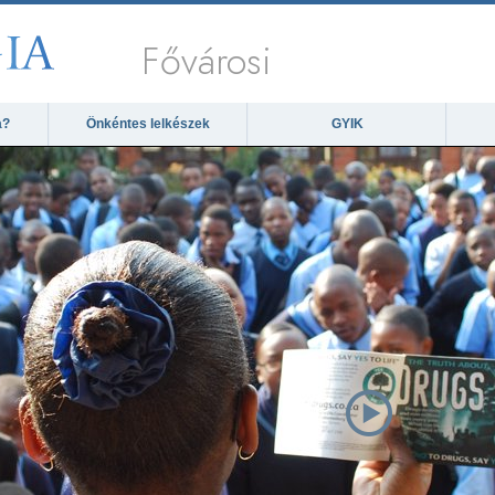
Fővárosi
a?
Önkéntes lelkészek
GYIK