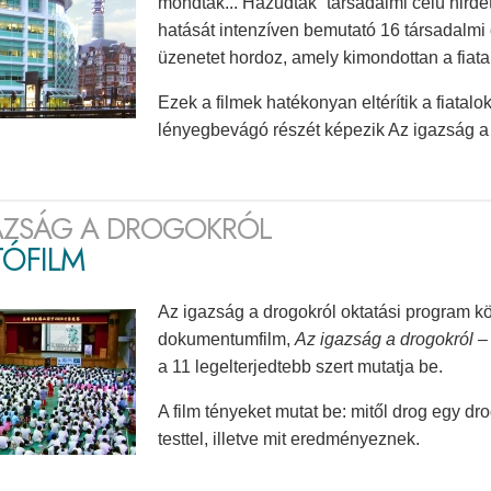
mondták... Hazudtak” társadalmi célú hirde
hatását intenzíven bemutató 16 társadalmi 
üzenetet hordoz, amely kimondottan a fiata
Ezek a filmek hatékonyan eltérítik a fiatalok
lényegbevágó részét képezik Az igazság a
AZSÁG A DROGOKRÓL
TÓFILM
Az igazság a drogokról oktatási program k
dokumentumfilm,
Az igazság a drogokról – 
a 11 legelterjedtebb szert mutatja be.
A film tényeket mutat be: mitől drog egy dr
testtel, illetve mit eredményeznek.