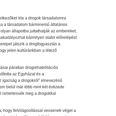
etkezőket írta a drogok társadalomra
llja a társadalom bárminemű általános
lyan állapotba juttathatják az embereket,
akadályozhat bármilyen stabil előrelépést
szerepet játszik a drogfogyasztás a
ogy jelen kultúránkban a létező
ásai páratlan drogrehabilitációs
dította az Egyházat és a
Az igazság a drogokról” elnevezésű
in belül már több mint két évtizede
l ismertessék meg a drogokkal
a, hogy felvilágosítással vessenek véget a