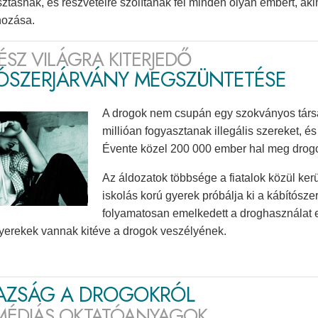
ztásnak, és részvételre szólítanak fel minden olyan embert, ak
ehozása.
ÉSZ VILÁGRA KITERJEDŐ
TÓSZERJÁRVÁNY MEGSZÜNTETÉSE
A drogok nem csupán egy szokványos társa
millióan fogyasztanak illegális szereket, és
Évente közel 200 000 ember hal meg drogo
Az áldozatok többsége a fiatalok közül ke
iskolás korú gyerek próbálja ki a kábítósze
folyamatosan emelkedett a droghasználat 
gyerekek vannak kitéve a drogok veszélyének.
GAZSÁG A DROGOKRÓL
MÉDIÁS OKTATÓANYAGOK