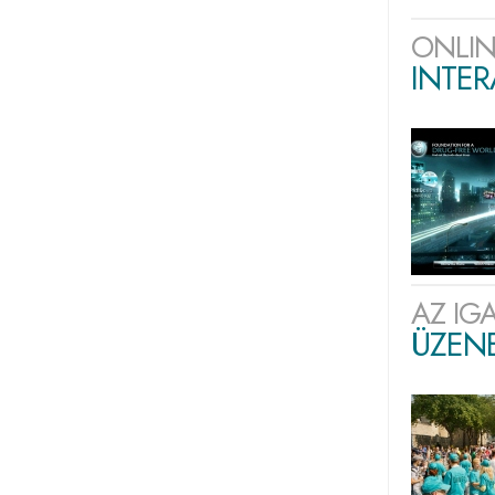
ONLIN
INTE
AZ IG
ÜZENE