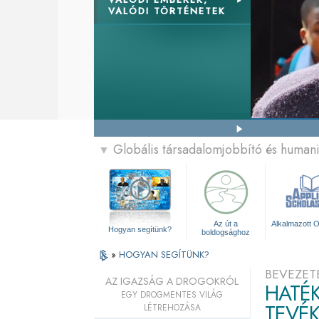
VALÓDI TÖRTÉNETEK
Globális társadalomjobbító és human
▼
Az út a
Alkalmazott O
Hogyan segítünk?
boldogsághoz
»
HOGYAN SEGÍTÜNK?
BEVEZET
AZ IGAZSÁG A DROGOKRÓL
HATÉK
EGY DROGMENTES VILÁG
TEVÉ
LÉTREHOZÁSA