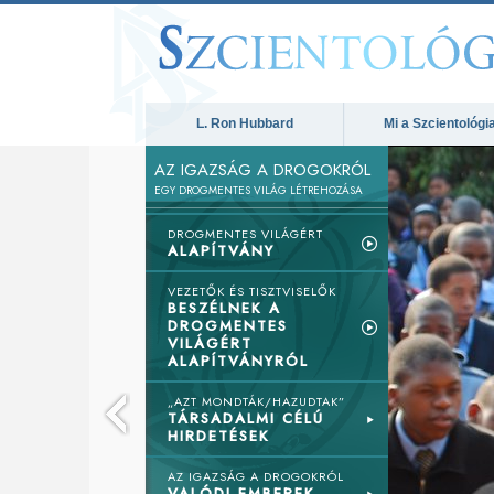
L. Ron Hubbard
Mi a Szcientológi
AZ IGAZSÁG A DROGOKRÓL
EGY DROGMENTES VILÁG LÉTREHOZÁSA
DROGMENTES VILÁGÉRT
ALAPÍTVÁNY
VEZETŐK ÉS TISZTVISELŐK
BESZÉLNEK A
DROGMENTES
VILÁGÉRT
ALAPÍTVÁNYRÓL
„AZT MONDTÁK/HAZUDTAK”
TÁRSADALMI CÉLÚ
HIRDETÉSEK
AZ IGAZSÁG A DROGOKRÓL
VALÓDI EMBEREK,