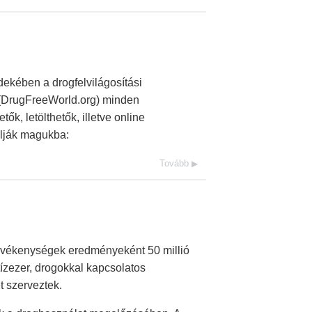
dekében a drogfelvilágosítási
 (DrugFreeWorld.org) minden
k, letölthetők, illetve online
alják magukba:
Tovább
evékenységek eredményeként 50 millió
tízezer, drogokkal kapcsolatos
 szerveztek.