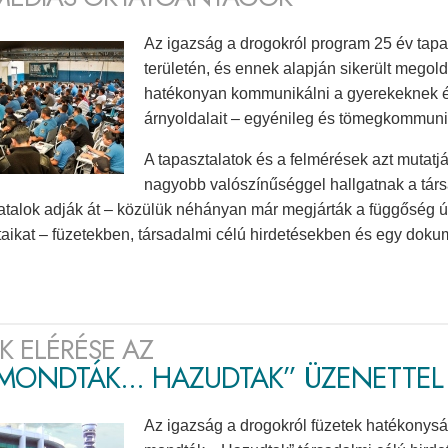
Az igazság a drogokról program 25 év tapa
területén, és ennek alapján sikerült megol
hatékonyan kommunikálni a gyerekeknek és
árnyoldalait – egyénileg és tömegkommuni
A tapasztalatok és a felmérések azt mutatják
nagyobb valószínűséggel hallgatnak a társa
iatalok adják át – közülük néhányan már megjárták a függőség út
taikat – füzetekben, társadalmi célú hirdetésekben és egy dok
ÓK ELÉRÉSE AZ
MONDTÁK... HAZUDTAK” ÜZENETTEL
Az igazság a drogokról füzetek hatékonysá