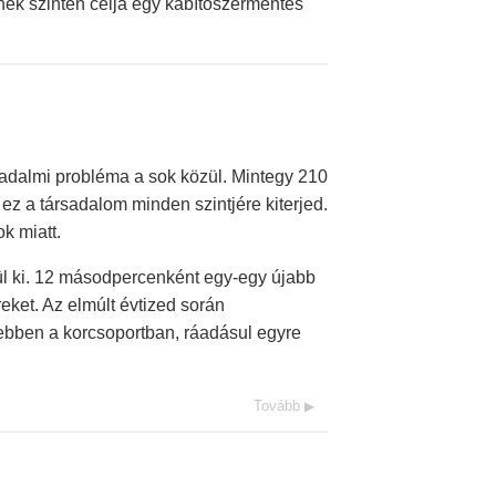
inek szintén célja egy kábítószermentes
dalmi probléma a sok közül. Mintegy 210
 ez a társadalom minden szintjére kiterjed.
k miatt.
rül ki. 12 másodpercenként egy-egy újabb
reket. Az elmúlt évtized során
ebben a korcsoportban, ráadásul egyre
Tovább