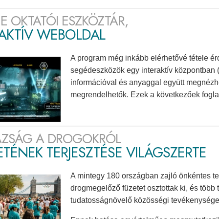
E OKTATÓI ESZKÖZTÁR,
RAKTÍV WEBOLDAL
A program még inkább elérhetővé tétele ér
segédeszközök egy interaktív központban
információval és anyaggal együtt megnézhető
megrendelhetők. Ezek a következőek fogl
AZSÁG A DROGOKRÓL
TÉNEK TERJESZTÉSE VILÁGSZERTE
A mintegy 180 országban zajló önkéntes t
drogmegelőző füzetet osztottak ki, és több 
tudatosságnövelő közösségi tevékenységet