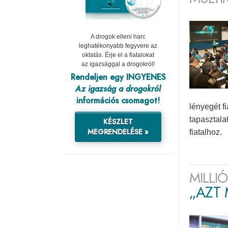
A drogok elleni harc
leghatékonyabb fegyvere az
oktatás. Érje el a fiatalokat
az igazsággal a drogokról!
Rendeljen egy INGYENES
Az igazság a drogokról
információs csomagot!
lényegét f
tapasztala
KÉSZLET
MEGRENDELÉSE »
fiatalhoz.
MILLI
„AZT 