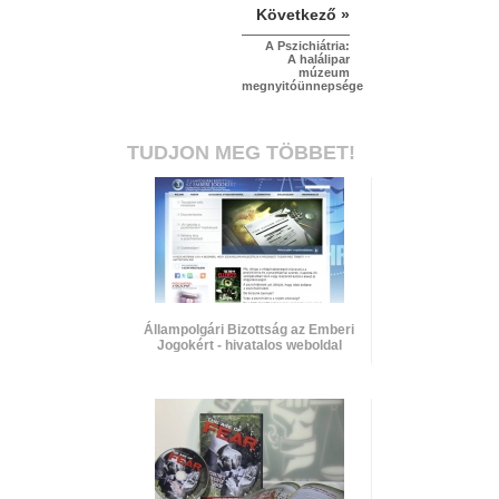
Következő »
A Pszichiátria:
A halálipar
múzeum
megnyitóünnepsége
TUDJON MEG TÖBBET!
Állampolgári Bizottság az Emberi
Jogokért - hivatalos weboldal