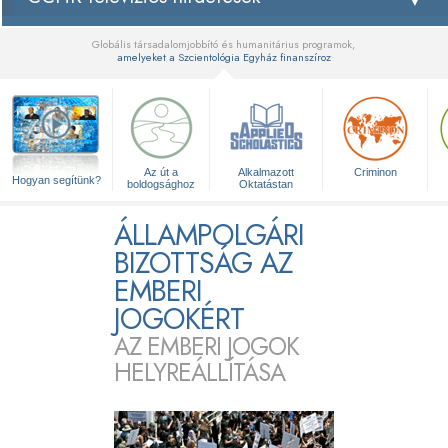
Globális társadalomjobbító és humanitárius programok,
amelyeket a Szcientológia Egyház finanszíroz
▼
Az út a
Alkalmazott
Criminon
Hogyan segítünk?
boldogsághoz
Oktatástan
ÁLLAMPOLGÁRI
BIZOTTSÁG AZ
EMBERI
JOGOKÉRT
AZ EMBERI JOGOK
HELYREÁLLÍTÁSA