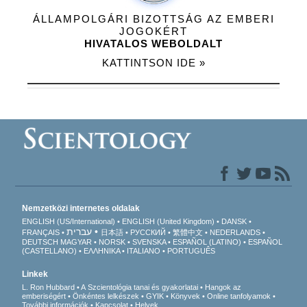
ÁLLAMPOLGÁRI BIZOTTSÁG AZ EMBERI
JOGOKÉRT
HIVATALOS WEBOLDALT
KATTINTSON IDE »
Nemzetközi internetes oldalak
ENGLISH (US/International)
ENGLISH (United Kingdom)
DANSK
עברית
FRANÇAIS
日本語
РУССКИЙ
繁體中文
NEDERLANDS
DEUTSCH
MAGYAR
NORSK
SVENSKA
ESPAÑOL (LATINO)
ESPAÑOL
(CASTELLANO)
ΕΛΛΗΝΙΚA
ITALIANO
PORTUGUÊS
Linkek
L. Ron Hubbard
A Szcientológia tanai és gyakorlatai
Hangok az
emberiségért
Önkéntes lelkészek
GYIK
Könyvek
Online tanfolyamok
További információk
Kapcsolat
Helyek