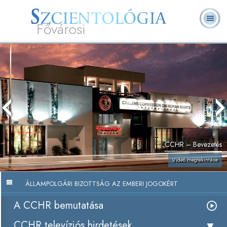
Fővárosi
L. Ron
Mi a
Önkéntes
Online
GYIK
Könyvek
Hubbard
Szcientológia?
lelkészek
tanfolyamok
CCHR – Bevezetés
Videó megtekintése
ÁLLAMPOLGÁRI BIZOTTSÁG AZ EMBERI JOGOKÉRT
A CCHR bemutatása
CCHR televíziós hirdetések