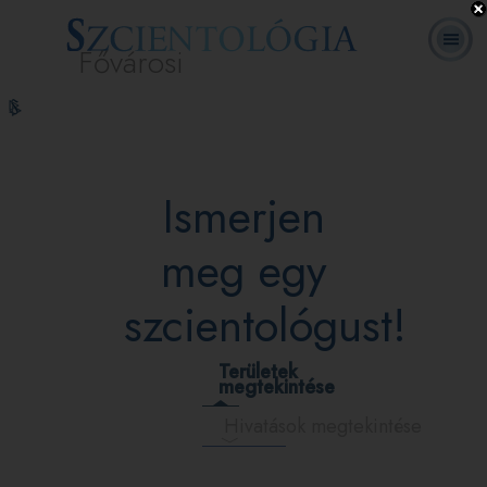
Fővárosi
L. Ron
Mi a
Önkéntes
Online
GYIK
Könyvek
Hubbard
Szcientológia?
lelkészek
tanfolyamok
Ismerjen
meg egy
szcientológust!
Területek
megtekintése
Hivatások megtekintése