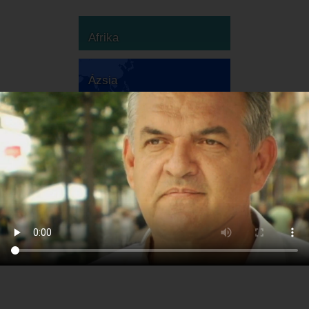
Afrika
Ázsia
Ausztrália
Európa
Dél-Amerika
Észak-Amerika