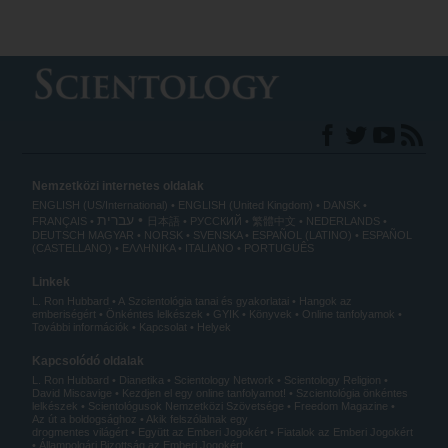
Nemzetközi internetes oldalak
ENGLISH (US/International)
ENGLISH (United Kingdom)
DANSK
עברית
FRANÇAIS
日本語
РУССКИЙ
繁體中文
NEDERLANDS
DEUTSCH
MAGYAR
NORSK
SVENSKA
ESPAÑOL (LATINO)
ESPAÑOL
(CASTELLANO)
ΕΛΛΗΝΙΚA
ITALIANO
PORTUGUÊS
Linkek
L. Ron Hubbard
A Szcientológia tanai és gyakorlatai
Hangok az
emberiségért
Önkéntes lelkészek
GYIK
Könyvek
Online tanfolyamok
További információk
Kapcsolat
Helyek
Kapcsolódó oldalak
L. Ron Hubbard
Dianetika
Scientology Network
Scientology Religion
David Miscavige
Kezdjen el egy online tanfolyamot!
Szcientológia önkéntes
lelkészek
Scientológusok Nemzetközi Szövetsége
Freedom Magazine
Az út a boldogsághoz
Akik felszólalnak egy
drogmentes világért
Együtt az Emberi Jogokért
Fiatalok az Emberi Jogokért
Állampolgári Bizottság az Emberi Jogokért